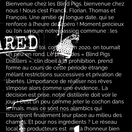
Bienvenue chez les Blind Pigs, bienvenue chez
nous ! Nous c’est Franck, Florian, Thomas et
François. Une amitié de longue date, qui se
renforce à l’heure de l’apéro ! Moment précieux
où l’on savoure notre passion commune : les
spiritueux !
Tout comme toi, confinés en 2020, on tournait
un peu en rond. Le projet des « Blind Pigs
Distillers », clin d’oeil à la prohibition, prend
forme au cours de cette période étrange
mêlant restrictions successives et privation de
libertés. L’importance de réaliser nos rêves
s’impose alors comme une évidence… La
décision est prise, notre distillerie doit voir le
jour ! C’est un peu comme jeter le cochon dans
le maïs, mais ce sont nos alambics qui
trouveront finalement leur place au milieu des
champs. Et pour nos ingrédients ? Le réseau
local de producteurs est mis à l’honneur bien