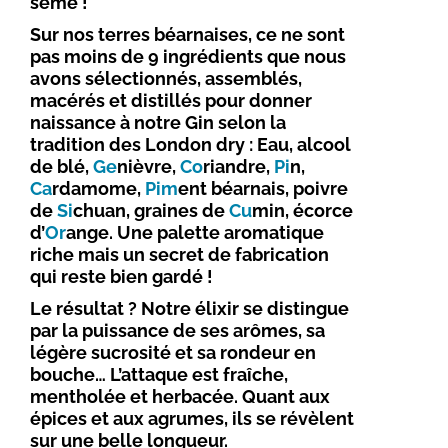
sème !
Sur nos terres béarnaises, ce ne sont
pas moins de 9 ingrédients que nous
avons sélectionnés, assemblés,
macérés et distillés pour donner
naissance à notre Gin selon la
tradition des London dry : Eau, alcool
de blé,
Ge
nièvre,
Co
riandre,
Pi
n,
Ca
rdamome,
Pim
ent béarnais, poivre
de
Si
chuan, graines de
Cu
min, écorce
d’
Or
ange. Une palette aromatique
riche mais un secret de fabrication
qui reste bien gardé !
Le résultat ? Notre élixir se distingue
par la puissance de ses arômes, sa
légère sucrosité et sa rondeur en
bouche… L’attaque est fraîche,
mentholée et herbacée. Quant aux
épices et aux agrumes, ils se révèlent
sur une belle longueur.